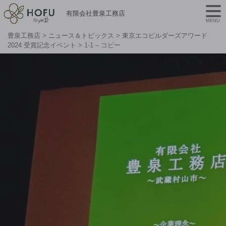
有限会社豊泉工務店
MENU
豊泉工務店
>
ニュース＆トピックス
>
東京エコビルダーズアワード
2024 受賞記念イベント
>
1-1 – コピー