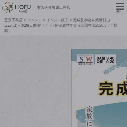
有限会社豊泉工務店
MENU
豊泉工務店
>
イベント
>
イベント終了
>
完成見学会㏌武蔵村山
3/22(日)～3/29(日)開催！！
>
HP完成見学会㏌武蔵村山2026.3（Ｔ様
邸）