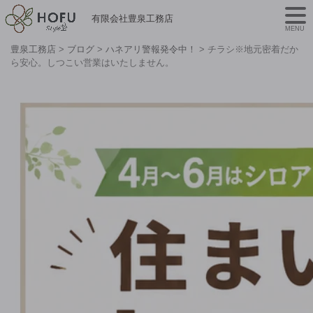
有限会社豊泉工務店
MENU
豊泉工務店
>
ブログ
>
ハネアリ警報発令中！
>
チラシ※地元密着だか
ら安心。しつこい営業はいたしません。