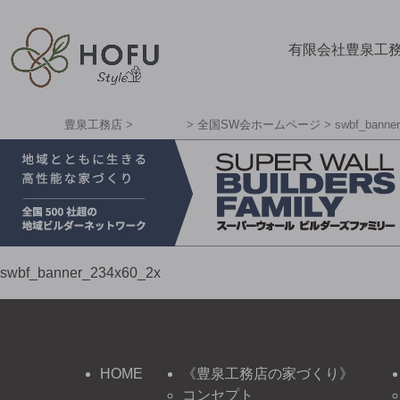
有限会社豊泉工
豊泉工務店
>
>
全国SW会ホームページ
>
swbf_banne
swbf_banner_234x60_2x
HOME
《豊泉工務店の家づくり》
コンセプト