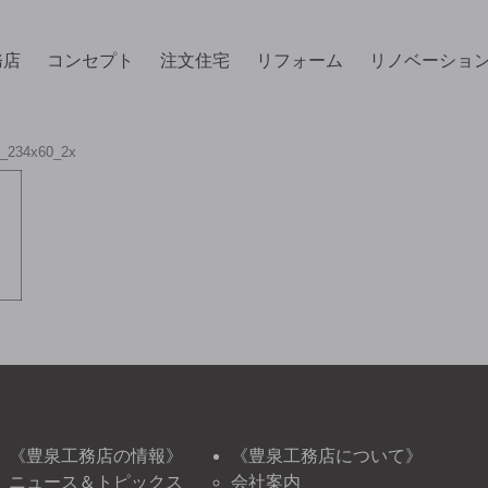
務店
コンセプト
注文住宅
リフォーム
リノベーショ
r_234x60_2x
《豊泉工務店の情報》
《豊泉工務店について》
ニュース＆トピックス
会社案内