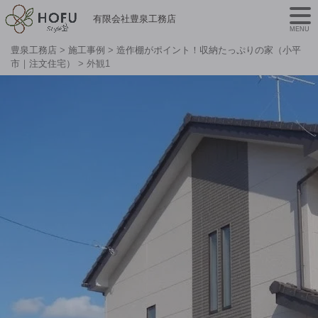
有限会社豊泉工務店
MENU
豊泉工務店
>
施工事例
>
造作棚がポイント！収納たっぷりの家（小平
市｜注文住宅）
>
外観1