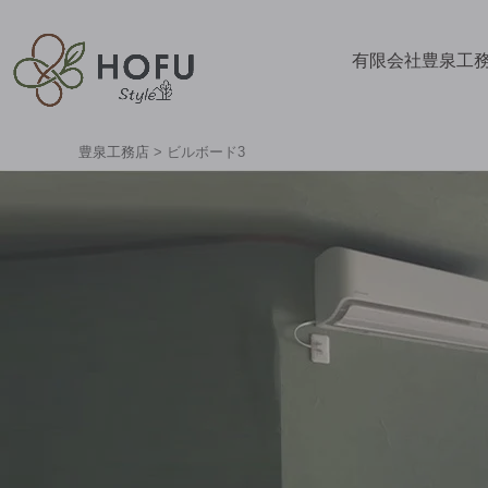
有限会社豊泉工
豊泉工務店
>
ビルボード3