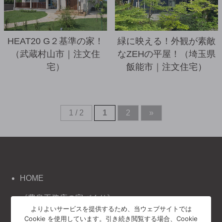
HEAT20 G２基準の家！
緑に映える！外観が素敵
（武蔵村山市｜注文住
なZEHの平屋！（埼玉県
宅）
飯能市｜注文住宅）
1 / 2
1
2
»
HOME
《豊泉工務店の家づくり》
よりよいサービスを提供するため、当ウェブサイトでは
コンセプト
Cookie を使用しています。引き続き閲覧する場合、Cookie
施工事例