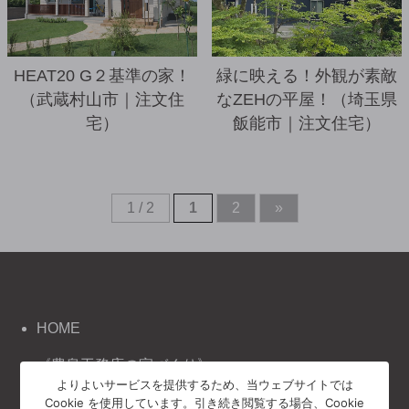
HEAT20 G２基準の家！
緑に映える！外観が素敵
（武蔵村山市｜注文住
なZEHの平屋！（埼玉県
宅）
飯能市｜注文住宅）
1 / 2
1
2
»
HOME
《豊泉工務店の家づくり》
よりよいサービスを提供するため、当ウェブサイトでは
コンセプト
Cookie を使用しています。引き続き閲覧する場合、Cookie
施工事例