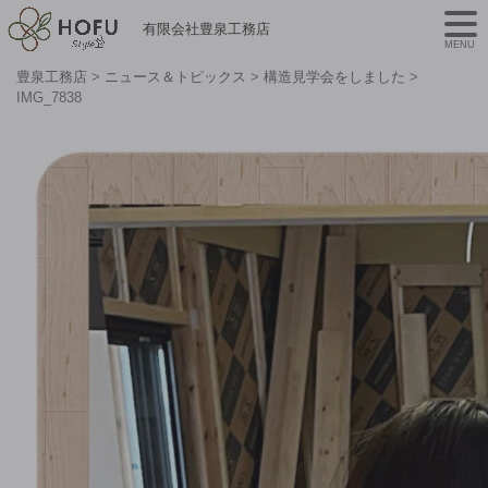
有限会社豊泉工務店
MENU
豊泉工務店
>
ニュース＆トピックス
>
構造見学会をしました
>
IMG_7838