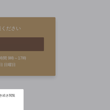
談ください
時間 9時～17時
日 日曜日
引き続き閲覧