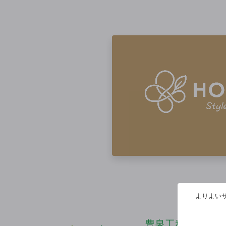
よりよいサ
豊泉工務店は
ZE