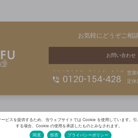
お気軽にどうぞご相
お問い合わせ
フリーダイヤル 行こうよ、よつば
営業
0120-154-428
定休
ービスを提供するため、当ウェブサイトでは Cookie を使用しています。
する場合、Cookie の使用を承諾したものとみなされます。
同意
拒否
プライバシーポリシー
H
の普及に努めています！
※