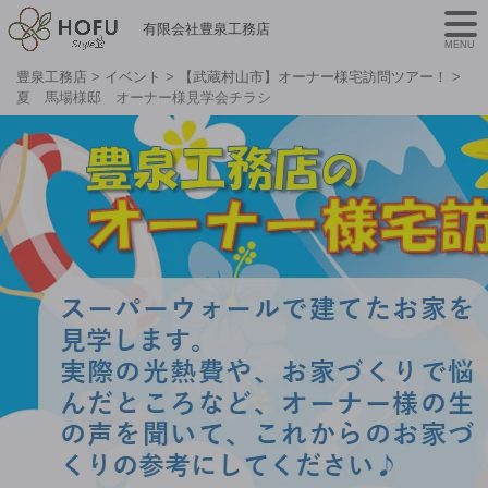
有限会社豊泉工務店
MENU
豊泉工務店
>
イベント
>
【武蔵村山市】オーナー様宅訪問ツアー！
>
夏 馬場様邸 オーナー様見学会チラシ