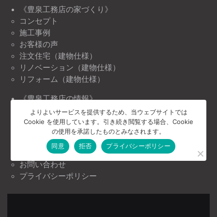
《豊泉工務店の家づくり》
コンセプト
施工事例
お客様の声
注文住宅（建物仕様）
リノベーション（建物仕様）
リフォーム（建物仕様）
《豊泉工務店の情報》
ニュース＆トピックス
よりよいサービスを提供するため、当ウェブサイトでは
Cookie を使用しています。引き続き閲覧する場合、Cookie
イベント情報
の使用を承諾したものとみなされます。
《豊泉工務店について》
同意
拒否
プライバシーポリシー
会社案内
お問い合わせ
プライバシーポリシー