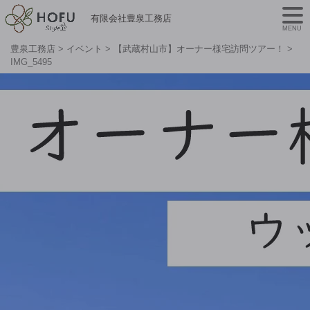
有限会社豊泉工務店
MENU
豊泉工務店
>
イベント
>
【武蔵村山市】オーナー様宅訪問ツアー！
>
IMG_5495