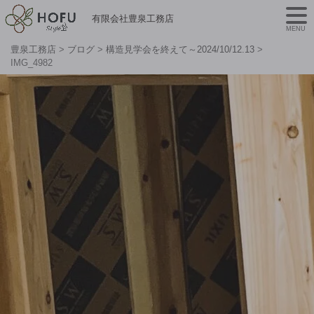
有限会社豊泉工務店
MENU
豊泉工務店
>
ブログ
>
構造見学会を終えて～2024/10/12.13
>
IMG_4982