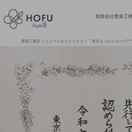
有限会社豊泉工
豊泉工務店
>
ニュース＆トピックス
>
「東京エコビルダーズアワー