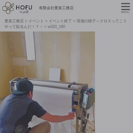
有限会社豊泉工務店
MENU
豊泉工務店
>
イベント
>
イベント終了
>
現場の様子～クロスってこう
やって貼るんだ！？～
>
w320_180