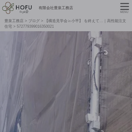
有限会社豊泉工務店
MENU
豊泉工務店
>
ブログ
>
【構造見学会㏌小平】 を終えて…｜高性能注文
住宅
>
572779399016350021