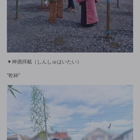
▼神酒拝戴（しんしゅはいたい）
”乾杯”