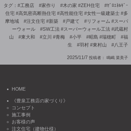
タグ：
#工務店 #家作り #木の家 #ZEH住宅 #ｾﾞﾛｴﾈﾙｷﾞｰ
住宅 #高気密高断熱住宅 #高性能住宅 #女性一級建築士 #多
摩地域 #注文住宅 #新築 #戸建て #リフォーム #スーパ
ーウォール #SW工法 #スーパーウォール工法 #武蔵村
山 #東大和 #立川 #青梅 #小平 #昭島 #瑞穂町 #福
生 #羽村 #東村山 #八王子
2025/11/7
投稿者：
鳴嶋 菜美子
HOME
《豊泉工務店の家づくり》
コンセプト
施工事例
お客様の声
注文住宅（建物仕様）