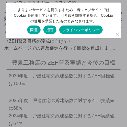
ト・ゼロ・エネルギーハウス）の略。
よりよいサービスを提供するため、当ウェブサイトでは
ネットゼロエネルギー住宅とは、建物の断熱化＋機器の高
Cookie を使用しています。引き続き閲覧する場合、Cookie
効率化により、使用エネルギーを削減し、さらに、太陽光
の使用を承諾したものとみなされます。
発電などの創エネルギーを用いることで、エネルギー収支
同意
拒否
プライバシーポリシー
がゼロになる住宅のこと。
〈ZEH普及目標の達成に向けて〉
ホームページでの普及促進を行って目標を達成します。
豊泉工務店の
ZEH普及実績と今後の目標
2030年度 戸建住宅の総建築数に対するZEH目標値
は100％
2025年度 戸建住宅の総建築数に対するZEH実績値
は68％
2024年度 戸建住宅の総建築数に対するZEH実績値
は67％