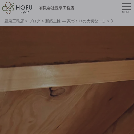
有限会社豊泉工務店
MENU
豊泉工務店
>
ブログ
>
新築上棟 — 家づくりの大切な一歩
>
3