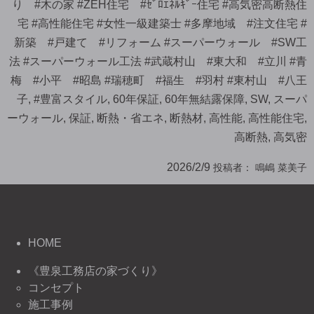
り #木の家 #ZEH住宅 #ｾﾞﾛｴﾈﾙｷﾞｰ住宅 #高気密高断熱住
宅 #高性能住宅 #女性一級建築士 #多摩地域 #注文住宅 #
新築 #戸建て #リフォーム #スーパーウォール #SW工
法 #スーパーウォール工法 #武蔵村山 #東大和 #立川 #青
梅 #小平 #昭島 #瑞穂町 #福生 #羽村 #東村山 #八王
子
,
#豊富スタイル
,
60年保証
,
60年無結露保障
,
SW
,
スーパ
ーウォール
,
保証
,
断熱・省エネ
,
断熱材
,
高性能
,
高性能住宅
,
高断熱
,
高気密
2026/2/9
投稿者：
鳴嶋 菜美子
HOME
《豊泉工務店の家づくり》
コンセプト
施工事例