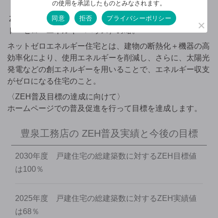
豊泉工務店は
ZEH
の普及に努めています！
の使用を承諾したものとみなされます。
※
同意
拒否
プライバシーポリシー
ＺＥＨ（ゼッチ）とは、Net Zero Energy House（ネッ
ト・ゼロ・エネルギーハウス）の略。
ネットゼロエネルギー住宅とは、建物の断熱化＋機器の高
効率化により、使用エネルギーを削減し、さらに、太陽光
発電などの創エネルギーを用いることで、エネルギー収支
がゼロになる住宅のこと。
〈ZEH普及目標の達成に向けて〉
ホームページでの普及促進を行って目標を達成します。
豊泉工務店の
ZEH普及実績と今後の目標
2030年度 戸建住宅の総建築数に対するZEH目標値
は100％
2025年度 戸建住宅の総建築数に対するZEH実績値
は68％