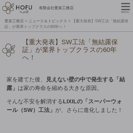
有限会社豊泉工務店
MENU
豊泉工務店
>
ニュース＆トピックス
>
【重大発表】SW工法「無結露保
証」が業界トップクラスの60年へ！
【重大発表】SW工法「無結露保
証」が業界トップクラスの60年
へ！
家を建てた後、
見えない壁の中で発生する「結
露」
は家の寿命を縮める大きな原因。
そんな不安を解消する
LIXILの「スーパーウォ
ール（SW）工法」
が、さらに進化しました！