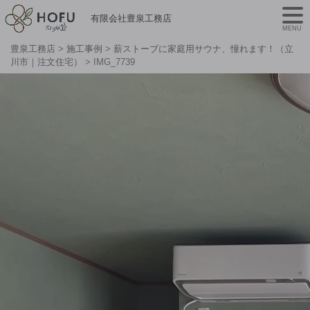
有限会社豊泉工務店
MENU
豊泉工務店
>
施工事例
>
薪ストーブに家庭用サウナ、憧れます！（立
川市｜注文住宅）
>
IMG_7739