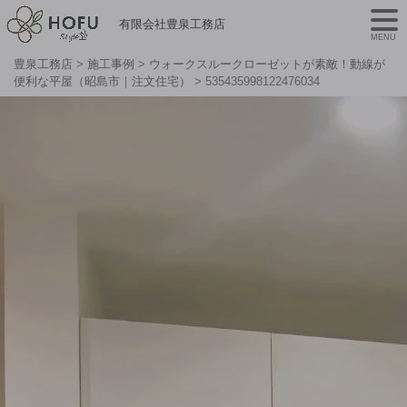
有限会社豊泉工務店
MENU
豊泉工務店
>
施工事例
>
ウォークスルークローゼットが素敵！動線が
便利な平屋（昭島市｜注文住宅）
>
535435998122476034