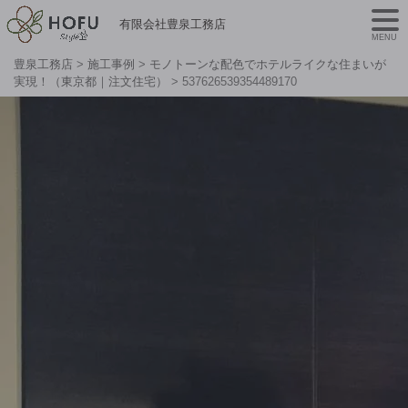
有限会社豊泉工務店
MENU
豊泉工務店
>
施工事例
>
モノトーンな配色でホテルライクな住まいが
実現！（東京都｜注文住宅）
>
537626539354489170