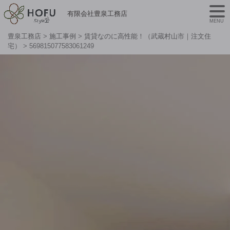
有限会社豊泉工務店
MENU
豊泉工務店
>
施工事例
>
賃貸なのに高性能！（武蔵村山市｜注文住
宅）
>
569815077583061249