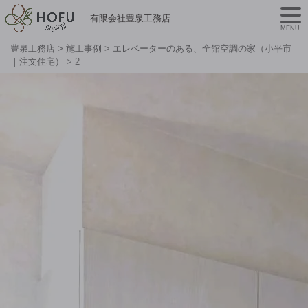
有限会社豊泉工務店
MENU
豊泉工務店
>
施工事例
>
エレベーターのある、全館空調の家（小平市
｜注文住宅）
>
2