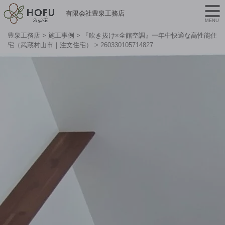
有限会社豊泉工務店
MENU
豊泉工務店
>
施工事例
>
『吹き抜け×全館空調』一年中快適な高性能住
宅（武蔵村山市｜注文住宅）
>
260330105714827