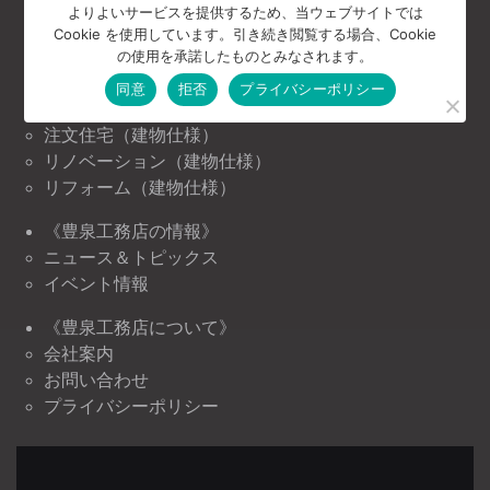
よりよいサービスを提供するため、当ウェブサイトでは
《豊泉工務店の家づくり》
Cookie を使用しています。引き続き閲覧する場合、Cookie
の使用を承諾したものとみなされます。
コンセプト
施工事例
同意
拒否
プライバシーポリシー
お客様の声
注文住宅（建物仕様）
リノベーション（建物仕様）
リフォーム（建物仕様）
《豊泉工務店の情報》
ニュース＆トピックス
イベント情報
《豊泉工務店について》
会社案内
お問い合わせ
プライバシーポリシー