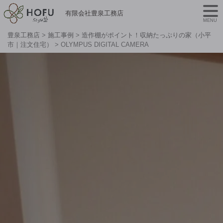
有限会社豊泉工務店
MENU
豊泉工務店
>
施工事例
>
造作棚がポイント！収納たっぷりの家（小平
市｜注文住宅）
>
OLYMPUS DIGITAL CAMERA