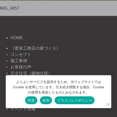
IMG_4857
HOME
《豊泉工務店の家づくり》
コンセプト
施工事例
お客様の声
注文住宅（建物仕様）
リノベーション（建物仕様）
よりよいサービスを提供するため、当ウェブサイトでは
リフォーム（建物仕様）
Cookie を使用しています。引き続き閲覧する場合、Cookie
の使用を承諾したものとみなされます。
《豊泉工務店の情報》
同意
拒否
プライバシーポリシー
ニュース＆トピックス
イベント情報