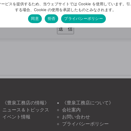
確認画面はございません。今一度、入力内容をご確認ください
ービスを提供するため、当ウェブサイトでは Cookie を使用しています。
する場合、Cookie の使用を承諾したものとみなされます。
確認しました
同意
拒否
プライバシーポリシー
《豊泉工務店の情報》
《豊泉工務店について》
ニュース＆トピックス
会社案内
イベント情報
お問い合わせ
プライバシーポリシー