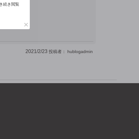
。
引き続き閲覧
2021/2/23
投稿者：
hublogadmin