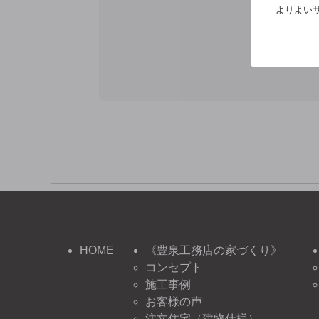
※
よりよいサ
HOME
《豊泉工務店の家づくり》
コンセプト
施工事例
お客様の声
注文住宅（建物仕様）