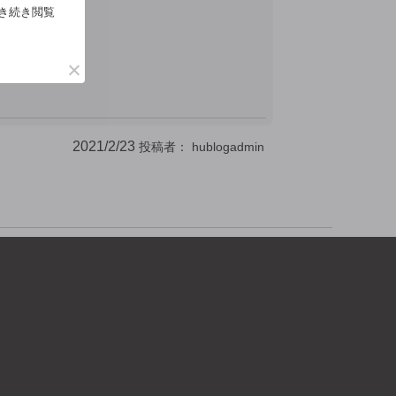
。
引き続き閲覧
2021/2/23
投稿者：
hublogadmin