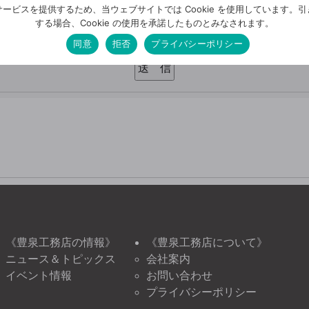
確認画面はございません。今一度、入力内容をご確認ください
ービスを提供するため、当ウェブサイトでは Cookie を使用しています。
する場合、Cookie の使用を承諾したものとみなされます。
確認しました
同意
拒否
プライバシーポリシー
《豊泉工務店の情報》
《豊泉工務店について》
ニュース＆トピックス
会社案内
イベント情報
お問い合わせ
プライバシーポリシー