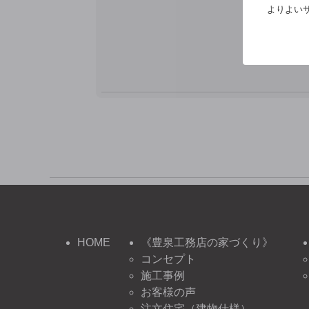
※
よりよいサ
HOME
《豊泉工務店の家づくり》
コンセプト
施工事例
お客様の声
注文住宅（建物仕様）