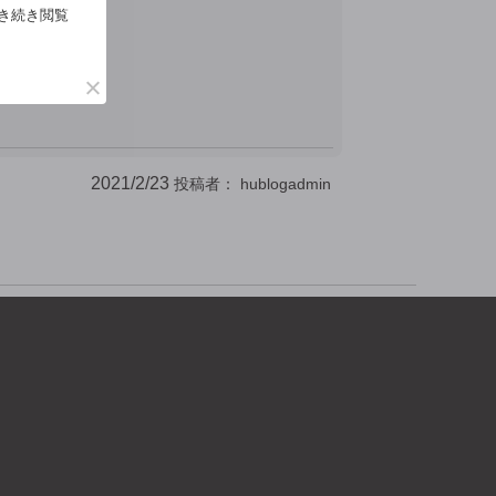
。
引き続き閲覧
2021/2/23
投稿者：
hublogadmin