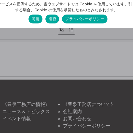
確認画面はございません。今一度、入力内容をご確認ください
ービスを提供するため、当ウェブサイトでは Cookie を使用しています。
する場合、Cookie の使用を承諾したものとみなされます。
確認しました
同意
拒否
プライバシーポリシー
《豊泉工務店の情報》
《豊泉工務店について》
ニュース＆トピックス
会社案内
イベント情報
お問い合わせ
プライバシーポリシー