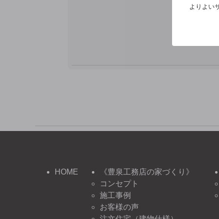
※
よりよいサ
HOME
《豊泉工務店の家づくり》
コンセプト
施工事例
お客様の声
注文住宅（建物仕様）