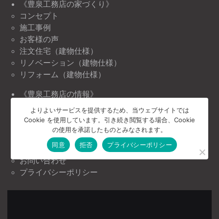
《豊泉工務店の家づくり》
コンセプト
施工事例
お客様の声
注文住宅（建物仕様）
リノベーション（建物仕様）
リフォーム（建物仕様）
《豊泉工務店の情報》
ニュース＆トピックス
よりよいサービスを提供するため、当ウェブサイトでは
イベント情報
Cookie を使用しています。引き続き閲覧する場合、Cookie
の使用を承諾したものとみなされます。
《豊泉工務店について》
同意
拒否
プライバシーポリシー
会社案内
お問い合わせ
プライバシーポリシー