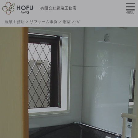
有限会社豊泉工務店
MENU
豊泉工務店
>
リフォーム事例
>
浴室
>
07