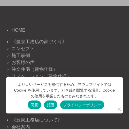
HOME
《豊泉工務店の家づくり》
コンセプト
施工事例
お客様の声
注文住宅（建物仕様）
リノベーション（建物仕様）
リフォーム（建物仕様）
よりよいサービスを提供するため、当ウェブサイトでは
Cookie を使用しています。引き続き閲覧する場合、Cookie
《豊泉工務店の情報》
の使用を承諾したものとみなされます。
ニュース＆トピックス
同意
拒否
プライバシーポリシー
イベント情報
《豊泉工務店について》
会社案内