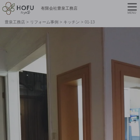
有限会社豊泉工務店
MENU
豊泉工務店
>
リフォーム事例
>
キッチン
>
01-13