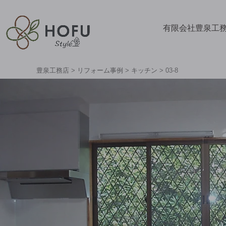
有限会社豊泉工
豊泉工務店
>
リフォーム事例
>
キッチン
>
03-8