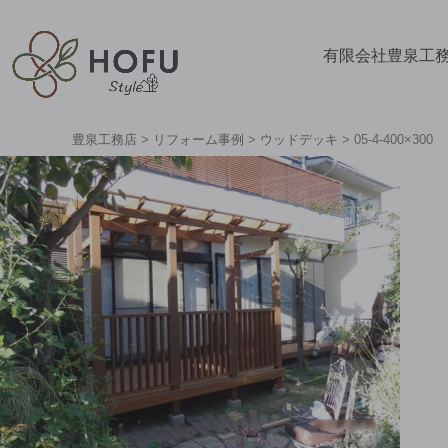
有限会社豊泉工
豊泉工務店
>
リフォーム事例
>
ウッドデッキ
>
05-4-400×300