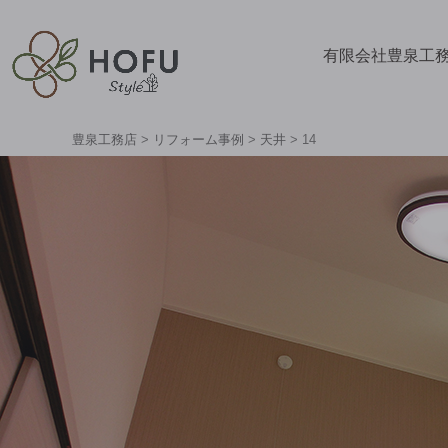
有限会社豊泉工
豊泉工務店
>
リフォーム事例
>
天井
>
14