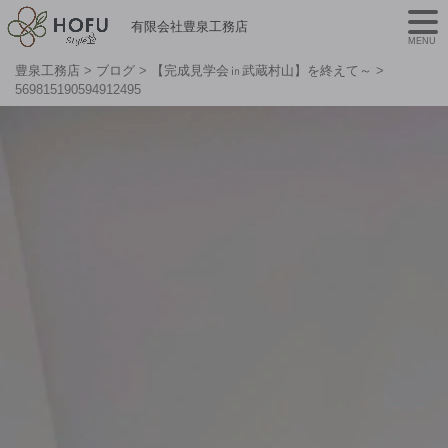
有限会社豊泉工務店
MENU
豊泉工務店
>
ブログ
>
【完成見学会㏌武蔵村山】を終えて～
>
569815190594912495