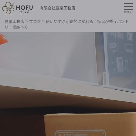
有限会社豊泉工務店
MENU
豊泉工務店
>
ブログ
>
使いやすさが劇的に変わる！毎日が整うパント
リー収納
>
6