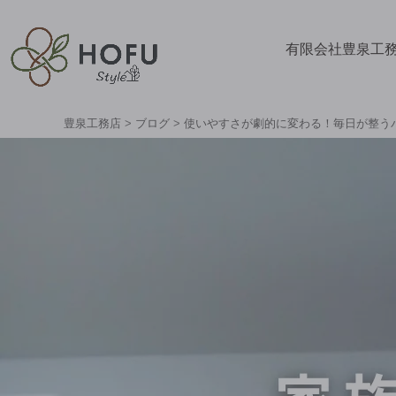
有限会社豊泉工
豊泉工務店
>
ブログ
>
使いやすさが劇的に変わる！毎日が整う