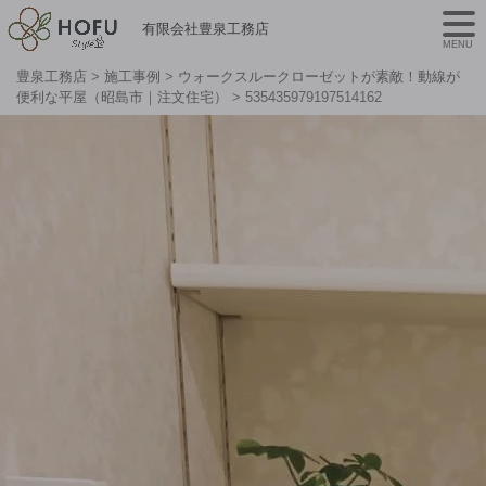
有限会社豊泉工務店
MENU
豊泉工務店
>
施工事例
>
ウォークスルークローゼットが素敵！動線が
便利な平屋（昭島市｜注文住宅）
>
535435979197514162