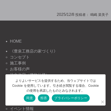
2025/12/8
投稿者：
鳴嶋 菜美子
HOME
《豊泉工務店の家づくり》
コンセプト
施工事例
お客様の声
注文住宅（建物仕様）
よりよいサービスを提供するため、当ウェブサイトでは
リノベーション（建物仕様）
Cookie を使用しています。引き続き閲覧する場合、Cookie
リフォーム（建物仕様）
の使用を承諾したものとみなされます。
《豊泉工務店の情報》
同意
拒否
プライバシーポリシー
ニュース＆トピックス
イベント情報